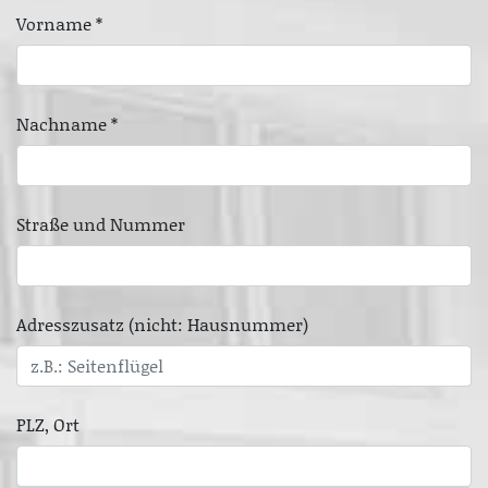
Vorname *
Nachname *
Straße und Nummer
Adresszusatz (nicht: Hausnummer)
PLZ, Ort