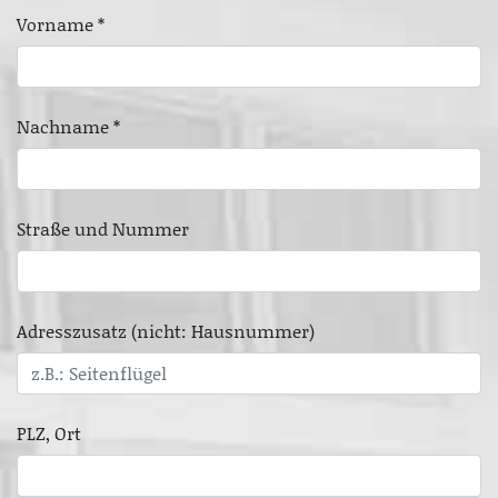
Vorname *
Nachname *
Straße und Nummer
Adresszusatz (nicht: Hausnummer)
PLZ, Ort