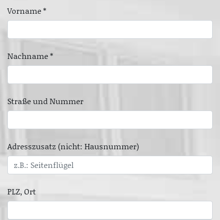
Vorname *
Nachname *
Straße und Nummer
Adresszusatz (nicht: Hausnummer)
PLZ, Ort